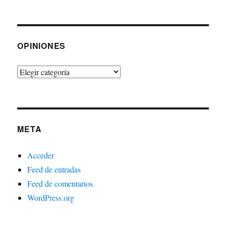
con
la
sociedad
OPINIONES
Opiniones
META
Acceder
Feed de entradas
Feed de comentarios
WordPress.org