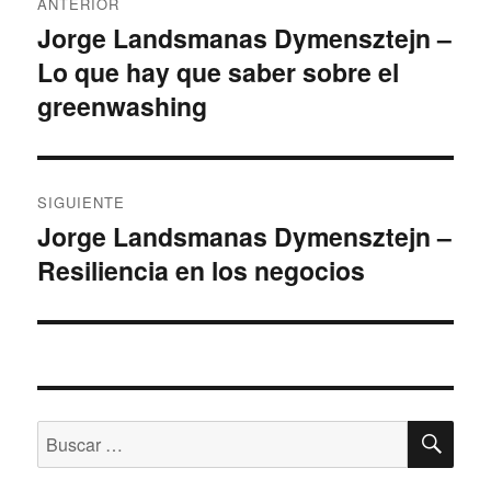
ANTERIOR
de
Jorge Landsmanas Dymensztejn –
Entrada
Lo que hay que saber sobre el
anterior:
entradas
greenwashing
SIGUIENTE
Jorge Landsmanas Dymensztejn –
Siguiente
Resiliencia en los negocios
entrada:
BU
Buscar
por: