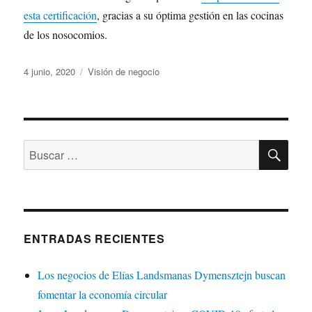
esta certificación
, gracias a su óptima gestión en las cocinas
de los nosocomios.
Publicado
Categorías
4 junio, 2020
Visión de negocio
el
BU
Buscar
por:
ENTRADAS RECIENTES
Los negocios de Elías Landsmanas Dymensztejn buscan
fomentar la economía circular