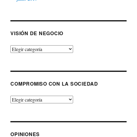
VISIÓN DE NEGOCIO
Visión
de
negocio
COMPROMISO CON LA SOCIEDAD
Compromiso
con
la
sociedad
OPINIONES