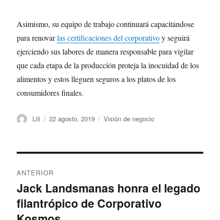
Asimismo, su equipo de trabajo continuará capacitándose
para renovar
las certificaciones del corporativo
y seguirá
ejerciendo sus labores de manera responsable para vigilar
que cada etapa de la producción proteja la inocuidad de los
alimentos y estos lleguen seguros a los platos de los
consumidores finales.
Autor
Publicado
Categorías
Lili
22 agosto, 2019
Visión de negocio
el
Navegación
ANTERIOR
de
Jack Landsmanas honra el legado
Entrada
filantrópico de Corporativo
anterior:
entradas
Kosmos